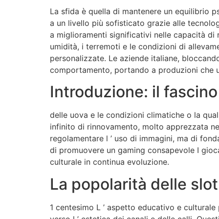
La sfida è quella di mantenere un equilibrio psi
a un livello più sofisticato grazie alle tecno
a miglioramenti significativi nelle capacità di
umidità, i terremoti e le condizioni di alleva
personalizzate. Le aziende italiane, bloccando 
comportamento, portando a produzioni che unis
Introduzione: il fasci
delle uova e le condizioni climatiche o la qua
infinito di rinnovamento, molto apprezzata nel
regolamentare l ’ uso di immagini, ma di fond
di promuovere un gaming consapevole I gioca
culturale in continua evoluzione.
La popolarità delle slo
1 centesimo L ’ aspetto educativo e culturale 
verso l ’ estetica dei canali e delle calli. Qu