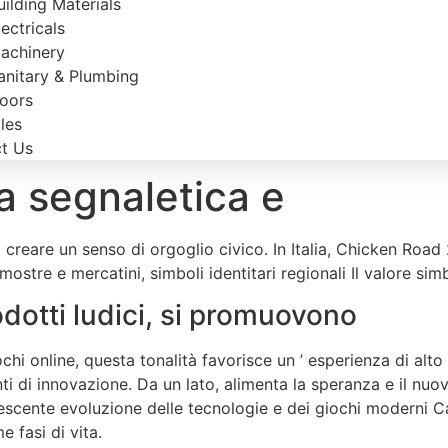
uilding Materials
lectricals
achinery
anitary & Plumbing
oors
iles
t Us
a segnaletica e
 creare un senso di orgoglio civico. In Italia, Chicken Roa
ostre e mercatini, simboli identitari regionali Il valore sim
otti ludici, si promuovono
ochi online, questa tonalità favorisce un ’ esperienza di alto 
di innovazione. Da un lato, alimenta la speranza e il nuovo in
escente evoluzione delle tecnologie e dei giochi moderni Cas
 fasi di vita.