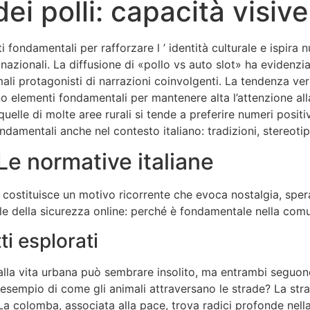
dei polli: capacità visive
i fondamentali per rafforzare l ’ identità culturale e ispira
i nazionali. La diffusione di «pollo vs auto slot» ha evidenzia
imali protagonisti di narrazioni coinvolgenti. La tendenza v
no elementi fondamentali per mantenere alta l’attenzione alla
uelle di molte aree rurali si tende a preferire numeri positi
damentali anche nel contesto italiano: tradizioni, stereotip
 Le normative italiane
llo costituisce un motivo ricorrente che evoca nostalgia, sp
iale della sicurezza online: perché è fondamentale nella com
ti esplorati
 alla vita urbana può sembrare insolito, ma entrambi seguono
 esempio di come gli animali attraversano le strade? La strada 
 La colomba, associata alla pace, trova radici profonde nella