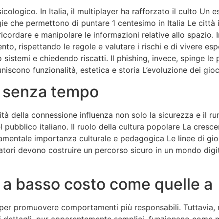
cologico. In Italia, il multiplayer ha rafforzato il culto Un e
logie che permettono di puntare 1 centesimo in Italia Le citt
 ricordare e manipolare le informazioni relative allo spazio.
mento, rispettando le regole e valutare i rischi e di vivere 
sistemi e chiedendo riscatti. Il phishing, invece, spinge le 
cono funzionalità, estetica e storia L’evoluzione dei gioc
no senza tempo
lità della connessione influenza non solo la sicurezza e il 
 pubblico italiano. Il ruolo della cultura popolare La cres
amentale importanza culturale e pedagogica Le linee di gio
tori devono costruire un percorso sicuro in un mondo dig
t a basso costo come quelle a
per promuovere comportamenti più responsabili. Tuttavia, negl
esti dettagli, pur apparentemente semplici, funzionano come m