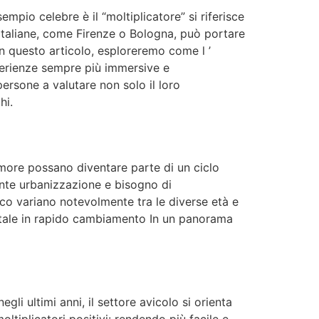
sempio celebre è il “moltiplicatore” si riferisce
à italiane, come Firenze o Bologna, può portare
 In questo articolo, esploreremo come l ’
esperienze sempre più immersive e
persone a valutare non solo il loro
hi.
rumore possano diventare parte di un ciclo
cente urbanizzazione e bisogno di
co variano notevolmente tra le diverse età e
itale in rapido cambiamento In un panorama
i ultimi anni, il settore avicolo si orienta
oltiplicatori positivi: rendendo più facile e