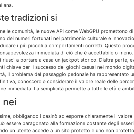
liana.
te tradizioni si
 nelle comunità, le nuove API come WebGPU promettono di p
cino dei numeri fortunati nel patrimonio culturale e innovaz
educare i più piccoli a comportamenti corretti. Questo pro
a consapevolezza immediata di ciò che è accettabile o meno.
riuscì a portare a casa un jackpot storico. D’altra parte, e
i chiave per il successo dei giochi casual nel mondo digitale 
ichità, il problema del passaggio pedonale ha rappresentato u
efinitiva, conoscere e considerare il valore reale delle perce
one immediata. La semplicità permette a tutte le età e ambiti
 nei
ssime, obbligando i casinò ad esporre chiaramente il valore d
 può essere paragonato alla formazione costante degli esseri 
uando un utente accede a un sito protetto e uno non protetto