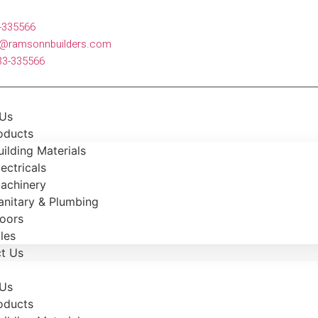
-335566
t@ramsonnbuilders.com
33-335566
 Us
oducts
uilding Materials
lectricals
achinery
anitary & Plumbing
oors
iles
t Us
 Us
oducts