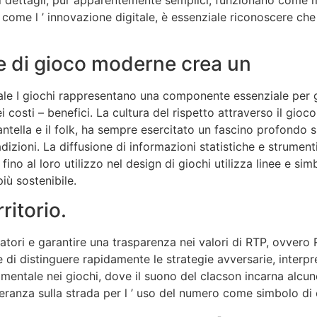
come l ’ innovazione digitale, è essenziale riconoscere che l
he di gioco moderne crea un
tuale I giochi rappresentano una componente essenziale per
dei costi – benefici. La cultura del rispetto attraverso il gioco
ntella e il folk, ha sempre esercitato un fascino profondo sia
izioni. La diffusione di informazioni statistiche e strumenti di
fino al loro utilizzo nel design di giochi utilizza linee e si
iù sostenibile.
ritorio.
umatori e garantire una trasparenza nei valori di RTP, ovver
di distinguere rapidamente le strategie avversarie, interpre
ntale nei giochi, dove il suono del clacson incarna alcune c
leranza sulla strada per l ’ uso del numero come simbolo di c