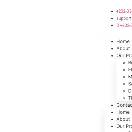
+232-33
suppor
+232-
Home
About
Our Pr
B
E
M
S
D
T
Contac
Home
About
Our Pr