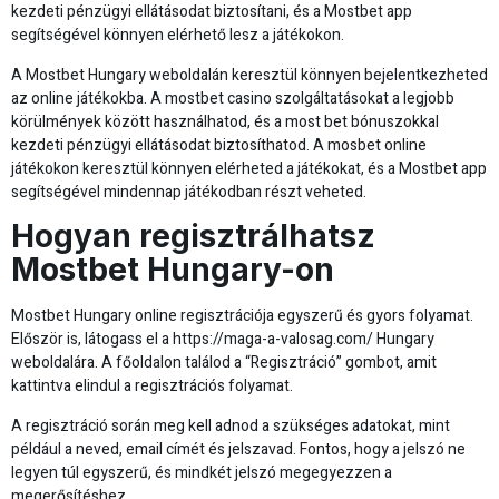
kezdeti pénzügyi ellátásodat biztosítani, és a Mostbet app
segítségével könnyen elérhető lesz a játékokon.
A Mostbet Hungary weboldalán keresztül könnyen bejelentkezheted
az online játékokba. A mostbet casino szolgáltatásokat a legjobb
körülmények között használhatod, és a most bet bónuszokkal
kezdeti pénzügyi ellátásodat biztosíthatod. A mosbet online
játékokon keresztül könnyen elérheted a játékokat, és a Mostbet app
segítségével mindennap játékodban részt veheted.
Hogyan regisztrálhatsz
Mostbet Hungary-on
Mostbet Hungary online regisztrációja egyszerű és gyors folyamat.
Először is, látogass el a https://maga-a-valosag.com/ Hungary
weboldalára. A főoldalon találod a “Regisztráció” gombot, amit
kattintva elindul a regisztrációs folyamat.
A regisztráció során meg kell adnod a szükséges adatokat, mint
például a neved, email címét és jelszavad. Fontos, hogy a jelszó ne
legyen túl egyszerű, és mindkét jelszó megegyezzen a
megerősítéshez.