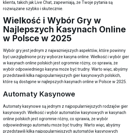
klienta, takich jak Live Chat, zapewniają, że Twoje pytania są
rozwiązane szybko i skutecznie.
Wielkość i Wybór Gry w
Najlepszych Kasynach Online
w Polsce w 2025
Wybór gry jest jednym z najważniejszych aspektów, które powinny
być uwzględnione przy wyborze kasyna online. Wielkość i wybór gier
w kasynach online polskich jest ogromnie różny, co sprawia, że
wybór odpowiedniego kasyna może być trudny. Warto więc, abyśmy
przedstawili kilka najpopularniejszych gier kasynowych polskich,
które są dostępne w najlepszych kasynach online w Polsce w 2025.
Automaty Kasynowe
Automaty kasynowe są jednym z najpopularniejszych rodzajów gier
kasynowych. Wielkość i wybór automatów kasynowych w kasynach
online polskich jest ogromnie różny, co sprawia, że wybór
odpowiedniego automatu może być trudny. Warto więc, abyśmy
przedstawili kilka najpopularniejszych automatów kasynowych