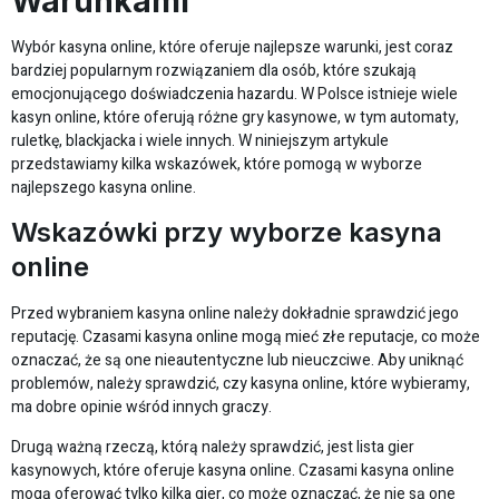
Warunkami
Wybór kasyna online, które oferuje najlepsze warunki, jest coraz
bardziej popularnym rozwiązaniem dla osób, które szukają
emocjonującego doświadczenia hazardu. W Polsce istnieje wiele
kasyn online, które oferują różne gry kasynowe, w tym automaty,
ruletkę, blackjacka i wiele innych. W niniejszym artykule
przedstawiamy kilka wskazówek, które pomogą w wyborze
najlepszego kasyna online.
Wskazówki przy wyborze kasyna
online
Przed wybraniem kasyna online należy dokładnie sprawdzić jego
reputację. Czasami kasyna online mogą mieć złe reputacje, co może
oznaczać, że są one nieautentyczne lub nieuczciwe. Aby uniknąć
problemów, należy sprawdzić, czy kasyna online, które wybieramy,
ma dobre opinie wśród innych graczy.
Drugą ważną rzeczą, którą należy sprawdzić, jest lista gier
kasynowych, które oferuje kasyna online. Czasami kasyna online
mogą oferować tylko kilka gier, co może oznaczać, że nie są one