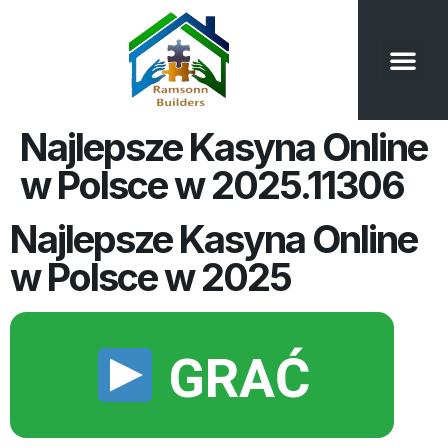
Najlepsze Kasyna Online
w Polsce w 2025.11306
Najlepsze Kasyna Online
w Polsce w 2025
GRAĆ