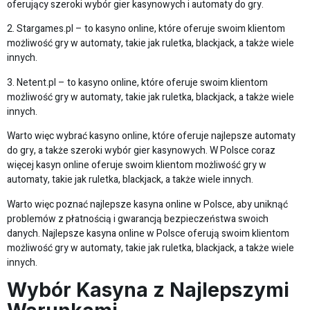
oferujący szeroki wybór gier kasynowych i automaty do gry.
2. Stargames.pl – to kasyno online, które oferuje swoim klientom
możliwość gry w automaty, takie jak ruletka, blackjack, a także wiele
innych.
3. Netent.pl – to kasyno online, które oferuje swoim klientom
możliwość gry w automaty, takie jak ruletka, blackjack, a także wiele
innych.
Warto więc wybrać kasyno online, które oferuje najlepsze automaty
do gry, a także szeroki wybór gier kasynowych. W Polsce coraz
więcej kasyn online oferuje swoim klientom możliwość gry w
automaty, takie jak ruletka, blackjack, a także wiele innych.
Warto więc poznać najlepsze kasyna online w Polsce, aby uniknąć
problemów z płatnością i gwarancją bezpieczeństwa swoich
danych. Najlepsze kasyna online w Polsce oferują swoim klientom
możliwość gry w automaty, takie jak ruletka, blackjack, a także wiele
innych.
Wybór Kasyna z Najlepszymi