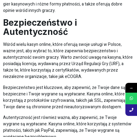
gier kasynowych i różne formy płatności, a także oferują dobre
opinie wśród innych graczy.
Bezpieczeństwo i
Autentyczność
Wśród wielu kasyn online, które oferują swoje usługi w Polsce,
ważne jest, aby wybrać to, które zapewnia bezpieczeństwo i
autentyczność swoim graczy. Warto zwrócić uwagę na kasyna, które
posiadają licencję, wydawaną przez Urząd Regulacji Gry (URF), a
także te, które korzystają z certyfikatów, wydawanych przez
niezależne organizacje, takie jak eCOGRA.
Bezpieczeństwo jest kluczowe, aby zapewnić, że Twoje dane są
→
bezpieczne i Twoje wygrane są wypłacane. Kasyna online, które
korzystają z protokołów szyfrowania, takich jak SSL, zapewniają, że
Twoje dane są chronione przed nieautoryzowanym dostępem.
Autentyczność jest również ważna, aby zapewnić, że Twoje
wygrane są wypłacane. Kasyna online, które korzystają z systemów
płatności, takich jak PayPal, zapewniają, że Twoje wygrane są
wypłacane bezproblemowo.