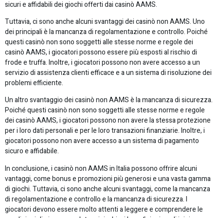
sicuri e affidabili dei giochi offerti dai casinò AAMS.
Tuttavia, ci sono anche alcuni svantaggi dei casinò non AAMS. Uno
dei principali è la mancanza di regolamentazione e controllo. Poiché
questi casinò non sono soggetti alle stesse norme e regole dei
casinò AAMS, i giocatori possono essere più esposti al rischio di
frode e truffa. Inoltre, i giocatori possono non avere accesso a un
servizio di assistenza clienti efficace e a un sistema di risoluzione dei
problemi efficiente.
Un altro svantaggio dei casinò non AAMS è la mancanza di sicurezza.
Poiché questi casinò non sono soggetti alle stesse norme e regole
dei casinò AAMS, i giocatori possono non avere la stessa protezione
per i loro dati personali e per le loro transazioni finanziarie. Inoltre, i
giocatori possono non avere accesso a un sistema di pagamento
sicuro e affidabile.
In conclusione, i casinò non AAMS in Italia possono offrire alcuni
vantaggi, come bonus e promozioni più generosi e una vasta gamma
di giochi. Tuttavia, ci sono anche alcuni svantaggi, come la mancanza
di regolamentazione e controllo e la mancanza di sicurezza. I
giocatori devono essere molto attenti a leggere e comprendere le