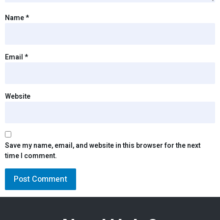
Name
*
Email
*
Website
Save my name, email, and website in this browser for the next
time I comment.