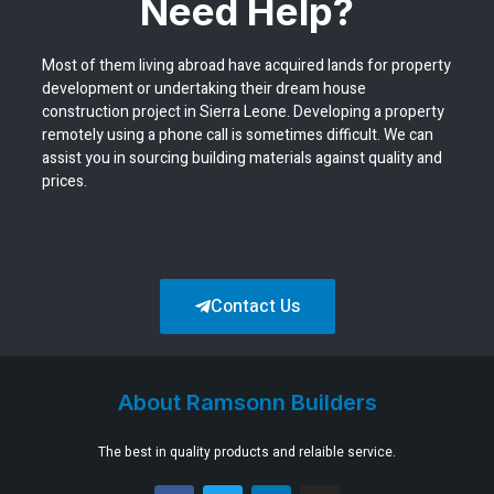
Need Help?
Most of them living abroad have acquired lands for property
development or undertaking their dream house
construction project in Sierra Leone. Developing a property
remotely using a phone call is sometimes difficult. We can
assist you in sourcing building materials against quality and
prices.
Contact Us
About Ramsonn Builders
The best in quality products and relaible service.