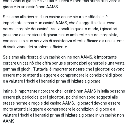
condizioni di gioco e a valutare i rischi e i benefici prima di iniziare a
giocare in un casinò non AAMS.
Se siamo alla ricerca di un casinò online sicuro e affidabile, è
importante cercare un casinò AAMS, che è soggetto alle stesse
norme e regole dei casinò tradizionali. In questo modo, i giocatori
possono essere sicuri di giocare in un ambiente sicuro e regolato,
con accesso a un servizio di assistenza clienti efficace e a un sistema
di risoluzione dei problemi efficiente.
Se siamo alla ricerca di un casinò online non AAMS, è importante
cercare un casinò che offra bonus e promozioni generosi e una vasta
gamma di giochi. Tuttavia, è importante notare che i giocatori devono
essere molto attenti a leggere e comprendere le condizioni di gioco
e a valutare i rischi e i benefici prima di iniziare a giocare.
Infine, è importante ricordare che i casinò non AAMS in Italia possono
essere più pericolosi per i giocatori, poiché non sono soggetti alle
stesse norme e regole dei casinò AAMS. I giocatori devono essere
molto attenti a leggere e comprendere le condizioni di gioco e a
valutare i rischi e i benefici prima di iniziare a giocare in un casinò non
AAMS.