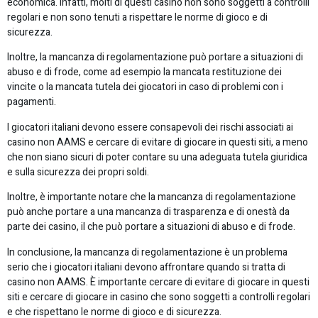
economica. Infatti, molti di questi casino non sono soggetti a controlli
regolari e non sono tenuti a rispettare le norme di gioco e di
sicurezza.
Inoltre, la mancanza di regolamentazione può portare a situazioni di
abuso e di frode, come ad esempio la mancata restituzione dei
vincite o la mancata tutela dei giocatori in caso di problemi con i
pagamenti.
I giocatori italiani devono essere consapevoli dei rischi associati ai
casino non AAMS e cercare di evitare di giocare in questi siti, a meno
che non siano sicuri di poter contare su una adeguata tutela giuridica
e sulla sicurezza dei propri soldi.
Inoltre, è importante notare che la mancanza di regolamentazione
può anche portare a una mancanza di trasparenza e di onestà da
parte dei casino, il che può portare a situazioni di abuso e di frode.
In conclusione, la mancanza di regolamentazione è un problema
serio che i giocatori italiani devono affrontare quando si tratta di
casino non AAMS. È importante cercare di evitare di giocare in questi
siti e cercare di giocare in casino che sono soggetti a controlli regolari
e che rispettano le norme di gioco e di sicurezza.