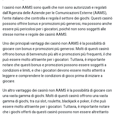
I casinò non AAMS sono quelli che non sono autorizzati e regolati
dall’Agenzia delle Aziende per le Comunicazioni Esterne (AAMS),
l’ente italiano che controlla e regola il settore dei giochi. Questi casinò
possono offrire bonus e promozioni più generosi, ma possono anche
essere più pericolosi per i giocatori, poiché non sono soggetti alle
stesse norme e regole dei casinò AAMS.
Uno dei principali vantaggi dei casinò non AAMS è la possibilità di
giocare con bonus e promozioni più generosi. Molti di questi casinò
offrono bonus di benvenuto più alti e promozioni più frequenti, il che
può essere molto attraente per i giocatori. Tuttavia, è importante
notare che questi bonus e promozioni possono essere soggetti a
condizioni e limiti, e che i giocatori devono essere molto attenti a
leggere e comprendere le condizioni di gioco prima di iniziare a
giocare.
Un altro vantaggio dei casinò non AAMS è la possibilità di giocare con
una vasta gamma di giochi. Molti di questi casinò offrono una vasta
gamma di giochi, tra cui slot, roulette, blackjack e poker, il che può
essere molto attraente per i giocatori. Tuttavia, è importante notare
che i giochi offerti da questi casinò possono non essere altrettanto