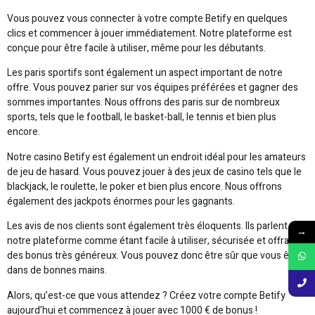
Vous pouvez vous connecter à votre compte Betify en quelques
clics et commencer à jouer immédiatement. Notre plateforme est
conçue pour être facile à utiliser, même pour les débutants.
Les paris sportifs sont également un aspect important de notre
offre. Vous pouvez parier sur vos équipes préférées et gagner des
sommes importantes. Nous offrons des paris sur de nombreux
sports, tels que le football, le basket-ball, le tennis et bien plus
encore.
Notre casino Betify est également un endroit idéal pour les amateurs
de jeu de hasard. Vous pouvez jouer à des jeux de casino tels que le
blackjack, le roulette, le poker et bien plus encore. Nous offrons
également des jackpots énormes pour les gagnants.
Les avis de nos clients sont également très éloquents. Ils parlent de
→
notre plateforme comme étant facile à utiliser, sécurisée et offrant
des bonus très généreux. Vous pouvez donc être sûr que vous êtes
dans de bonnes mains.
Alors, qu’est-ce que vous attendez ? Créez votre compte Betify
aujourd’hui et commencez à jouer avec 1000 € de bonus !