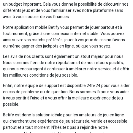
un budget important. Cela vous donne la possibilité de découvrir nos
différents jeux et de vous familiariser avec notre plateforme sans
avoir à vous soucier de vos finances.
Notre application mobile Betify vous permet de jouer partout et à
tout moment, grâce à une connexion internet stable. Vous pouvez
ainsi suivre vos matchs préférés, jouer à vos jeux de casino favoris
ou même gagner des jackpots en ligne, où que vous soyez.
Les avis de nos clients sont également un atout majeur pour nous.
Nous sommes fiers de notre réputation et de nos retours positifs,
qui nous encouragent à continuer à améliorer notre service et à offrir
les meilleures conditions de jeu possible.
Enfin, notre équipe de support est disponible 24h/24 pour vous aider
en cas de problème ou de question. Nous sommes là pour vous aider
à vous sentir à l’aise et à vous offrir la meilleure expérience de jeu
possible.
Betify est donc la solution idéale pour les amateurs de jeu en ligne
qui cherchent une expérience de jeu sécurisée, variée et accessible
partout et à tout moment. N’hésitez pas à rejoindre notre