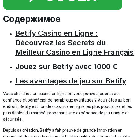
Содержимое
Betify Casino en Ligne :
Découvrez les Secrets du
Meilleur Casino en Ligne Français
Jouez sur Betify avec 1000 €
Les avantages de jeu sur Betify
Vous cherchez un casino en ligne où vous pouvez jouer avec
confiance et bénéficier de nombreux avantages ? Vous êtes au bon
endroit ! Betify est l’un des casinos en ligne les plus populaires et les
plus fiables du marché, proposant une expérience de jeu unique et
sécurisée.
Depuis sa création, Betify a fait preuve de grande innovation en
proposant des jeux de casino de haute qualité, des bonus attractifs