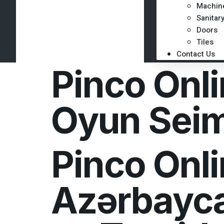
Machin
Sanitar
Doors
Tiles
Contact Us
Pinco Onl
Oyun Seiml
Pinco Onl
Azərbayca