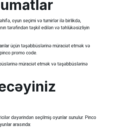
lumatlar
fə, oyun seçimi və turnirlər ilə birlikdə,
n tərəfindən təşkil edilən və təhlükəsizliyin
anlar üçün təşəbbüslərinə müraciət etmək və
 pinco promo code.
büslərinə müraciət etmək və təşəbbüslərinə
ecəyiniz
icilər dəyərindən seçilmiş oyunlar sunulur. Pinco
yunlar arasında: