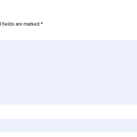
d fields are marked
*