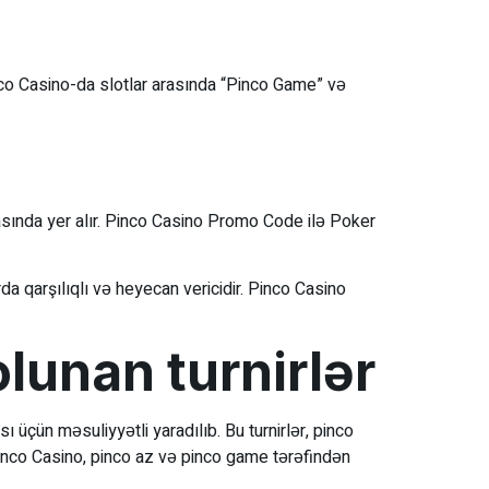
Pinco Casino-da slotlar arasında “Pinco Game” və
sında yer alır. Pinco Casino Promo Code ilə Poker
da qarşılıqlı və heyecan vericidir. Pinco Casino
lunan turnirlər
 üçün məsuliyyətli yaradılıb. Bu turnirlər, pinco
Pinco Casino, pinco az və pinco game tərəfindən