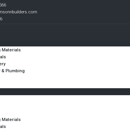
566
msonnbuilders.com
66
g Materials
als
ery
y & Plumbing
g Materials
als