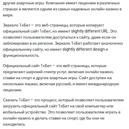
другие азартные игры. Компания имеет лицензии в различных
странах и является одним из самых надежных онлайн-казино в
мире.
Зеркало 1хБет – это веб-страницы, которые копируют
официальный сайт 1хБет, но имеют slightly different URL. Это
позволяет пользователям доступаться к сайту, даже если он
заблокирован в их регионе. Зеркало 1хБет работает аналогично
официальному сайту, но имеет slightly different design и
функциональность.
Официальный сайт 1хБет – это веб-страницы, которые
предлагают широкий спектр услуг, включая онлайн-казино,
ставки на спорт и другие азартные игры. Сайт доступен на
нескольких языках, включая русский, и имеет международную
лицензию.
Скачать 1хБет – это процесс, который позволяет пользователям
загрузить официальный сайт 1хБет на свой компьютер или
мобильный устройство. Это позволяет пользователям играть в
онлайн-казино и делать ставки на спорт, где бы они не
находились.