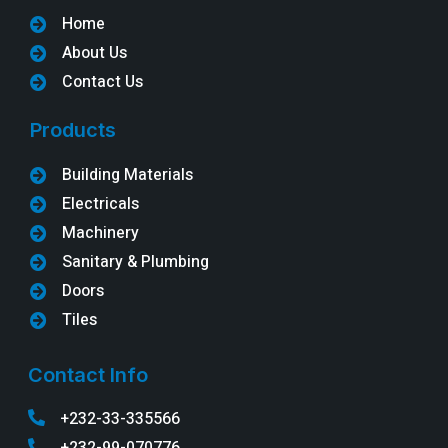
Home
About Us
Contact Us
Products
Building Materials
Electricals
Machinery
Sanitary & Plumbing
Doors
Tiles
Contact Info
+232-33-335566
+232-99-070776