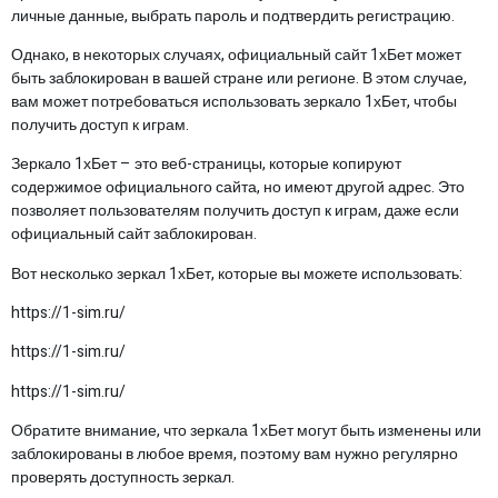
личные данные, выбрать пароль и подтвердить регистрацию.
Однако, в некоторых случаях, официальный сайт 1хБет может
быть заблокирован в вашей стране или регионе. В этом случае,
вам может потребоваться использовать зеркало 1хБет, чтобы
получить доступ к играм.
Зеркало 1хБет – это веб-страницы, которые копируют
содержимое официального сайта, но имеют другой адрес. Это
позволяет пользователям получить доступ к играм, даже если
официальный сайт заблокирован.
Вот несколько зеркал 1хБет, которые вы можете использовать:
https://1-sim.ru/
https://1-sim.ru/
https://1-sim.ru/
Обратите внимание, что зеркала 1хБет могут быть изменены или
заблокированы в любое время, поэтому вам нужно регулярно
проверять доступность зеркал.