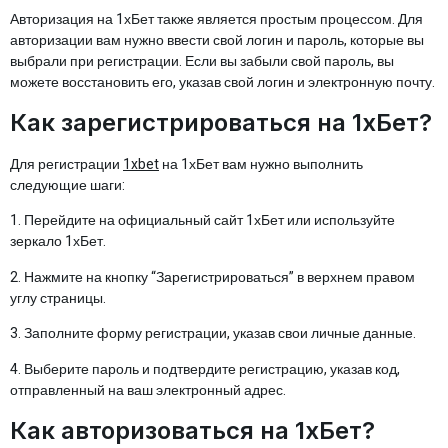
Авторизация на 1хБет также является простым процессом. Для
авторизации вам нужно ввести свой логин и пароль, которые вы
выбрали при регистрации. Если вы забыли свой пароль, вы
можете восстановить его, указав свой логин и электронную почту.
Как зарегистрироваться на 1хБет?
Для регистрации
1xbet
на 1хБет вам нужно выполнить
следующие шаги:
1. Перейдите на официальный сайт 1хБет или используйте
зеркало 1хБет.
2. Нажмите на кнопку “Зарегистрироваться” в верхнем правом
углу страницы.
3. Заполните форму регистрации, указав свои личные данные.
4. Выберите пароль и подтвердите регистрацию, указав код,
отправленный на ваш электронный адрес.
Как авторизоваться на 1хБет?