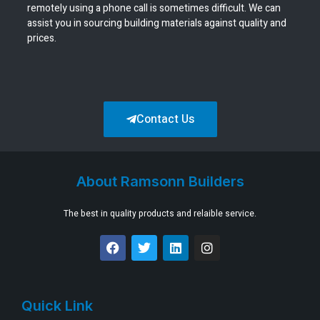
remotely using a phone call is sometimes difficult. We can
assist you in sourcing building materials against quality and
prices.
Contact Us
About Ramsonn Builders
The best in quality products and relaible service.
Quick Link