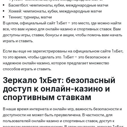
Баскетбол: чемпионаты, кубки, международные матчи
Хоккей: чемпионаты, кубки, международные матчи
Теннис: турниры, матчи
В целом, официальный сайт 1хБет – это место, где можно найти
все, что вам нужно для онлайн-казино и спортивных ставок. Вам
доступны игры, ставки, бонусы и акции, чтобы помочь вам начать
играть и ставить.
Если вы еще не зарегистрированы на официальном сайте 1хБет,
то это время, чтобы сделать это. 1хБет – это безопасное и
надежное онлайн-казино, которое предлагает множество
способов играть и ставить.
Зеркало 1хБет: безопасный
доступ к онлайн-казино и
спортивным ставкам
В наше время интернета и онлайн-игр, важность безопасности и
доступности не может быть преувеличена. В частности, для
пользователей онлайн-казино и спортивных ставок, доступ к
ресурсам является критическим. В этом контексте, зеркало 1хБет