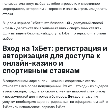
пользователи могут выбрать любое игровое или спортивное
мероприятие, которое им интересно, и начать играть или делать
ставки.
В целом, зеркало 1хБет – это безопасный и доступный способ
играть и делать ставки в онлайн-казино и спортивных ставках.
Если вы ищете безопасный доступ к 1хБет, то зеркало – это ваш
выбор.
Вход на 1хБет: регистрация и
авторизация для доступа к
онлайн-казино и
спортивным ставкам
В современном мире онлайн-казино и спортивные ставки
становятся все более популярными. 1хБет – это один из лидеров
в этом секторе, предлагая своим клиентам широкий спектр услуг
и возможностей для игроков и бетторов. Для доступа к этим
услугам необходимо зарегистрироваться на официальном сайте
1хБет или использовать зеркало 1хБет.