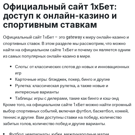
Официальный сайт 1хБет:
доступ к онлайн-казино и
спортивным ставкам
Официальный сайт 1хБет – это gateway к миру онлайн-казино и
спортивных ставок. В этом разделе мы рассмотрим, что можно
найти на официальном сайте 1хБет и почему он является одним
из самых популярных онлайн-казино в мире.
Слоты: от классических слотов до новых и инновационных
игр
Карточные игры: блэкджек, покер, бинго и другие
Рулетка: классическая рулетка, а также новые и
интересные варианты
Таблицы: игры с дилерами, такие как бинго и кэш-энд
Кроме того, на официальном сайте 1хБет можно найти огромный
выбор спортивных событий, включая футбол, баскетбол, хоккей,
теннис и другие. Вам доступны ставки на победу, количество
забитых голов, количество побед и другие варианты.
Футбол: чемпионаты, кубки, международные матчи