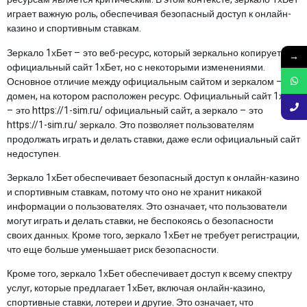
играет важную роль, обеспечивая безопасный доступ к онлайн-
казино и спортивным ставкам.
Зеркало 1хБет – это веб-ресурс, который зеркально копирует
→
официальный сайт 1хБет, но с некоторыми изменениями.
Основное отличие между официальным сайтом и зеркалом – это
домен, на котором расположен ресурс. Официальный сайт 1хБет
– это https://1-sim.ru/ официальный сайт, а зеркало – это
https://1-sim.ru/ зеркало. Это позволяет пользователям
продолжать играть и делать ставки, даже если официальный сайт
недоступен.
Зеркало 1хБет обеспечивает безопасный доступ к онлайн-казино
и спортивным ставкам, потому что оно не хранит никакой
информации о пользователях. Это означает, что пользователи
могут играть и делать ставки, не беспокоясь о безопасности
своих данных. Кроме того, зеркало 1хБет не требует регистрации,
что еще больше уменьшает риск безопасности.
Кроме того, зеркало 1хБет обеспечивает доступ к всему спектру
услуг, которые предлагает 1хБет, включая онлайн-казино,
спортивные ставки, лотереи и другие. Это означает, что