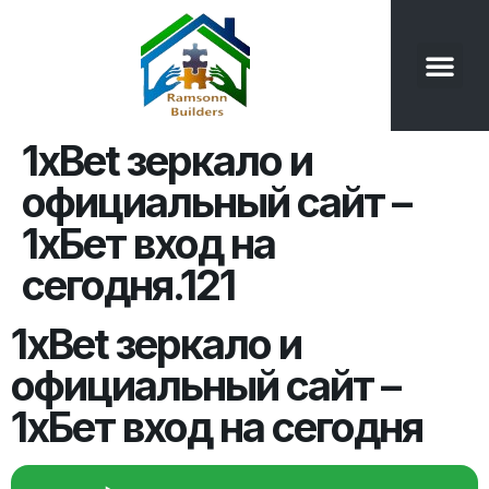
1xBet зеркало и
официальный сайт –
1хБет вход на
сегодня.121
1xBet зеркало и
официальный сайт –
1хБет вход на сегодня