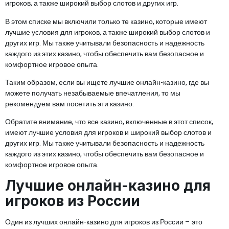
игроков, а также широкий выбор слотов и других игр.
В этом списке мы включили только те казино, которые имеют
лучшие условия для игроков, а также широкий выбор слотов и
других игр. Мы также учитывали безопасность и надежность
каждого из этих казино, чтобы обеспечить вам безопасное и
комфортное игровое опыта.
Таким образом, если вы ищете лучшие онлайн-казино, где вы
можете получать незабываемые впечатления, то мы
рекомендуем вам посетить эти казино.
Обратите внимание, что все казино, включенные в этот список,
имеют лучшие условия для игроков и широкий выбор слотов и
других игр. Мы также учитывали безопасность и надежность
каждого из этих казино, чтобы обеспечить вам безопасное и
комфортное игровое опыта.
Лучшие онлайн-казино для
игроков из России
Один из лучших онлайн-казино для игроков из России – это