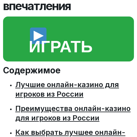
впечатления
ИГРАТЬ
Содержимое
Лучшие онлайн-казино для
игроков из России
Преимущества онлайн-казино
для игроков из России
Как выбрать лучшее онлайн-