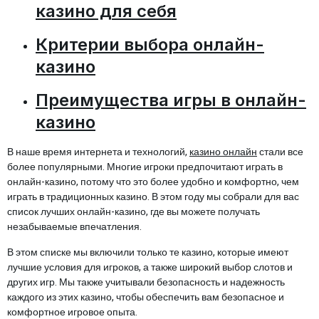
казино для себя
Критерии выбора онлайн-
казино
Преимущества игры в онлайн-
казино
В наше время интернета и технологий,
казино онлайн
стали все
более популярными. Многие игроки предпочитают играть в
онлайн-казино, потому что это более удобно и комфортно, чем
играть в традиционных казино. В этом году мы собрали для вас
список лучших онлайн-казино, где вы можете получать
незабываемые впечатления.
В этом списке мы включили только те казино, которые имеют
лучшие условия для игроков, а также широкий выбор слотов и
других игр. Мы также учитывали безопасность и надежность
каждого из этих казино, чтобы обеспечить вам безопасное и
комфортное игровое опыта.