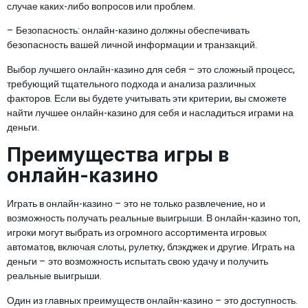
случае каких-либо вопросов или проблем.
– Безопасность: онлайн-казино должны обеспечивать
безопасность вашей личной информации и транзакций.
Выбор лучшего онлайн-казино для себя – это сложный процесс,
требующий тщательного подхода и анализа различных
факторов. Если вы будете учитывать эти критерии, вы сможете
найти лучшее онлайн-казино для себя и насладиться играми на
деньги.
Преимущества игры в
онлайн-казино
Играть в онлайн-казино – это не только развлечение, но и
возможность получать реальные выигрыши. В онлайн-казино топ,
игроки могут выбрать из огромного ассортимента игровых
автоматов, включая слоты, рулетку, блэкджек и другие. Играть на
деньги – это возможность испытать свою удачу и получить
реальные выигрыши.
Один из главных преимуществ онлайн-казино – это доступность.