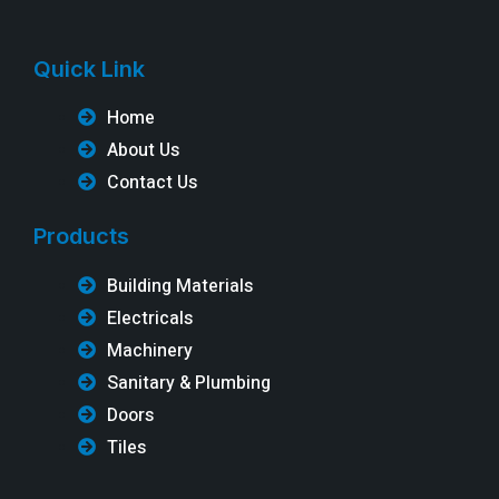
Quick Link
Home
About Us
Contact Us
Products
Building Materials
Electricals
Machinery
Sanitary & Plumbing
Doors
Tiles