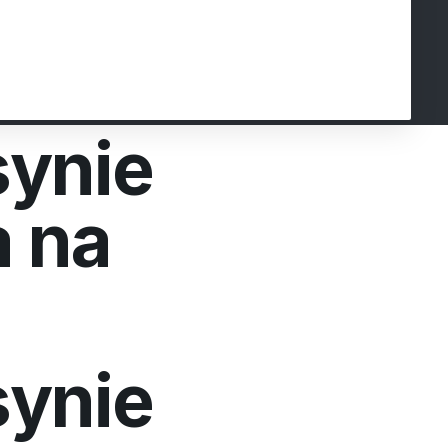
synie
a na
synie