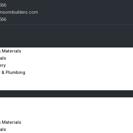
566
msonnbuilders.com
566
g Materials
als
ery
y & Plumbing
g Materials
als