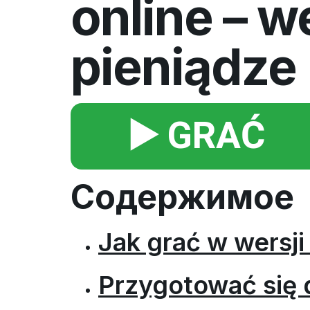
online – w
pieniądze
▶️ GRAĆ
Содержимое
Jak grać w wersj
Przygotować się 