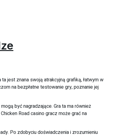
dze
 ta jest znana swoją atrakcyjną grafiką, łatwym w
om na bezpłatne testowanie gry, poznanie jej
e mogą być nagradzające. Gra ta ma również
 W Chicken Road casino gracz może grać na
asady. Po zdobyciu doświadczenia i zrozumieniu