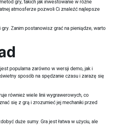
metod gry, takich jak inwestowanie w różne
atnej atmosferze pozwoli Ci znaleźć najlepsze
i gry. Zanim postanowisz grać na pieniądze, warto
ad
jest popularna zarówno w wersji demo, jak i
że świetny sposób na spędzanie czasu i zarazę się
je również wiele linii wygrawerowych, co
nać się z grą i zrozumieć jej mechaniki przed
dobyć duże sumy. Gra jest łatwa w użyciu, ale