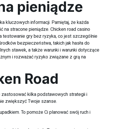
na pieniądze
ka kluczowych informacji. Pamiętaj, że każda
ić na stracone pieniądze. Chicken road casino
testowanie gry bez ryzyka, co jest szczególnie
 środków bezpieczeństwa, takich jak hasła do
alnych stawek, a także warunki i warunki dotyczące
ożnym i rozważać ryzyko związane z grą na
cken Road
zastosować kilka podstawowych strategii i
znie zwiększyć Twoje szanse.
 upadkiem. To pomoże Ci planować swój ruch i