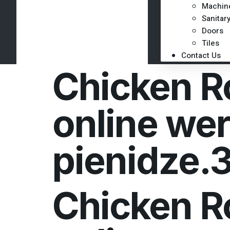
Machin
Sanitar
Doors
Tiles
Contact Us
Chicken R
online wer
pienidze.
Chicken R