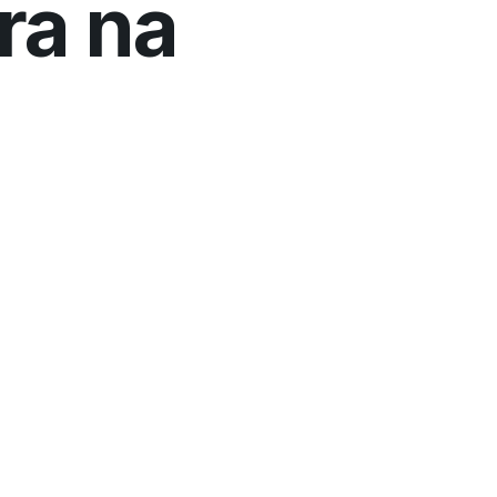
ra na