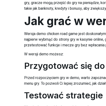
gry, gracze mogą przejść do gry na pieniądze, ko
takie jak banknoty, kredyty i bonusy, aby zwięks
Jak grać w we
Wersja demo chicken road game jest doskonałym
najpierw wybrnąć do strony gry w kasynie online, g
przetestować funkcje i mecze gry bez wpłacania 
W wersji demo możesz:
Przygotować się do
Przed rozpoczęciem gry w demo, warto zapoznać s
menu gry. To pozwoli Ci lepiej zrozumieć, jak dzia
Testować strategie